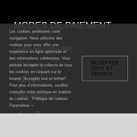
MODES DE PAIEMENT
Les cookies améliorent votre
navigation. Nous utilisons des
cookies pour vous offrir une
• Carte bancaire/crédit
expérience en ligne optimisée et
des informations cohérentes. Vous
ACCEPTER
• Chèque
pouvez accepter la collecte de tous
TOUT ET
les cookies en cliquant sur le
FERMER
bouton "Accepter tout et fermer".
• Espèces
Pour plus d´informations, veuillez
consulter notre politique en matière
• Titre Restaurant
de cookies : Politique de cookies
Paramètres