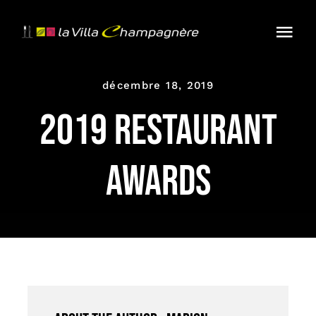
Passer
au
Togg
contenu
Navi
Accueil
décembre 18, 2019
2019 Restaurant
Présentation
Les salles
Awards
Menus
Carte
Réservation