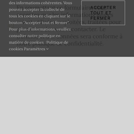
des informations cohérentes. Vous
En soumettant ce formulaire, vous
ACCEPTER
pouvez accepter la collecte de
TOUT ET
acceptez que les informations saisies
tous les cookies en cliquant sur le
FERMER
soient utilisées, exploitées, traitées pour
bouton "Accepter tout et fermer".
permettre de vous recontacter. Le
Pour plus d´informations, veuillez
traitement des données sera conforme à
consulter notre politique en
notre politique de confidentialité.
matière de cookies : Politique de
cookies
Paramètres
JE RÉSERVE !