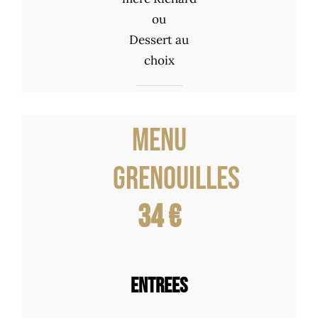
ou
Dessert au
choix
Menu
Grenouilles
34 €
ENTREES